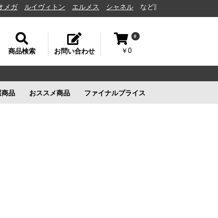
ルイヴィトン
エルメス
シャネル
など激安通販と高価買取の茨城県水戸
0
￥0
商品検索
お問い合わせ
選商品
おススメ商品
ファイナルプライス
リー
ルイヴィトン
ルイヴィトン
新品未使用
ルイヴィトン
新品未使用
新品未使用
新品未使用