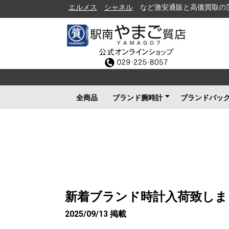
エルメス
シャネル
など激安通販と高価買取の茨城県水戸市
全商品
ブランド腕時計
ブランドバッ
ロレックス
ブルガリ
カルティエ
オメガ
フランクミュラー
ブライトリング
タグホイヤー
ＩＷＣ
パネライ
シャネル
セイコー
ルイヴィトン
エルメス
グッチ
その他メンズ
その他レディース
ルイヴィト
シャネル
エルメス
グッチ
プラダ
コーチ
ボッテガヴ
その他ブラ
新着ブランド時計入荷致しま
2025/09/13 掲載