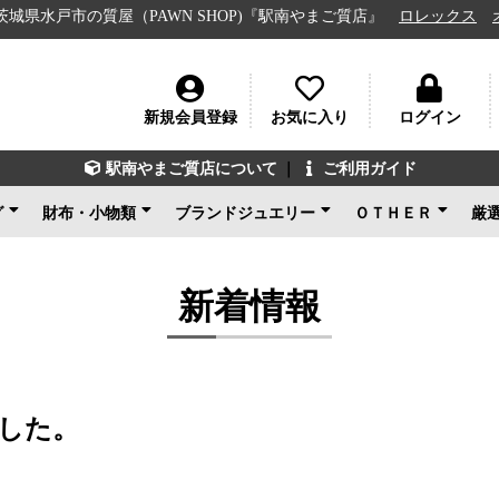
の質屋（PAWN SHOP)『駅南やまご質店』
ロレックス
オメガ
新規会員登録
お気に入り
ログイン
駅南やまご質店について
｜
ご利用ガイド
グ
財布・小物類
ブランドジュエリー
ＯＴＨＥＲ
厳
ン
ェネタ
ンド
ルイヴィトン
シャネル
グッチ
エルメス
コーチ
その他ブランド
新品未使用
ルイヴィトン
ブルガリ
カルティエ
ティファニー
ショパール
グッチ
その他ブランド
ノンブランドジュエリ
新品未使用
ブランドアクセサ
アパレル
電化製品
楽器
その他
新品未使用
ー
新着情報
した。