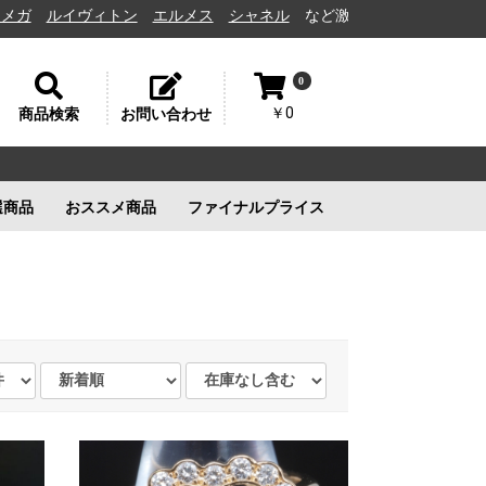
イヴィトン
エルメス
シャネル
など激安通販と高価買取の茨城県水戸市
0
￥0
商品検索
お問い合わせ
選商品
おススメ商品
ファイナルプライス
リー
ルイヴィトン
ルイヴィトン
新品未使用
ルイヴィトン
新品未使用
新品未使用
新品未使用