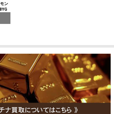
モン
8YG