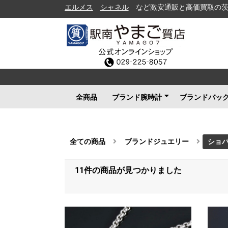
エルメス
シャネル
など激安通販と高価買取の茨城県水戸市の
全商品
ブランド腕時計
ブランドバッ
ロレックス
ブルガリ
カルティエ
オメガ
フランクミュラー
ブライトリング
タグホイヤー
ＩＷＣ
パネライ
シャネル
セイコー
ルイヴィトン
エルメス
グッチ
その他メンズ
その他レディース
ルイヴィト
シャネル
エルメス
グッチ
プラダ
コーチ
ボッテガヴ
その他ブラ
全ての商品
ブランドジュエリー
ショ
11件
の商品が見つかりました