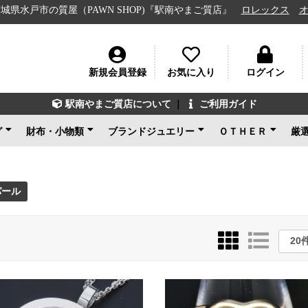
質屋（PAWN SHOP)『駅南やまご質店』
ロレックス
オメガ
ル
新規会員登録
お気に入り
ログイン
駅南やまご質店について
｜
ご利用ガイド
グ
財布・小物類
ブランドジュエリー
ＯＴＨＥＲ
厳
ン
ェネタ
ンド
ルイヴィトン
シャネル
グッチ
エルメス
コーチ
その他ブランド
新品未使用
ルイヴィトン
ブルガリ
カルティエ
ティファニー
ショパール
グッチ
その他ブランド
ノンブランドジュエリ
新品未使用
ブランドアクセサ
アパレル
電化製品
楽器
その他
新品未使用
ー
パール