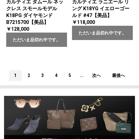
カルティエ ダムール ネッ
カルティエ ラニエール リ
クレス スモールモデル
ング K18YG イエローゴー
K18PG ダイヤモンド
ルド #47【美品】
B7215700【美品】
￥118,000
￥128,000
ただいま品切れ中です。
ただいま品切れ中です。
1
2
3
4
5
...
次へ
最後へ