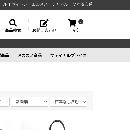
ィトン
エルメス
シャネル
など激安通販と高価買取の茨城県水戸市の質
0
￥0
商品検索
お問い合わせ
選商品
おススメ商品
ファイナルプライス
リー
ルイヴィトン
ルイヴィトン
新品未使用
ルイヴィトン
新品未使用
新品未使用
新品未使用