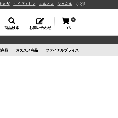
ルイヴィトン
エルメス
シャネル
など激安通販と高価買取の茨城県水
0
￥0
商品検索
お問い合わせ
選商品
おススメ商品
ファイナルプライス
リー
ルイヴィトン
ルイヴィトン
新品未使用
ルイヴィトン
新品未使用
新品未使用
新品未使用