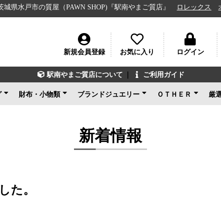
市の質屋（PAWN SHOP)『駅南やまご質店』
ロレックス
オメガ
新規会員登録
お気に入り
ログイン
駅南やまご質店について
｜
ご利用ガイド
グ
財布・小物類
ブランドジュエリー
ＯＴＨＥＲ
厳
ン
ェネタ
ンド
ルイヴィトン
シャネル
グッチ
エルメス
コーチ
その他ブランド
新品未使用
ルイヴィトン
ブルガリ
カルティエ
ティファニー
ショパール
グッチ
その他ブランド
ノンブランドジュエリ
新品未使用
ブランドアクセサ
アパレル
電化製品
楽器
その他
新品未使用
ー
新着情報
した。