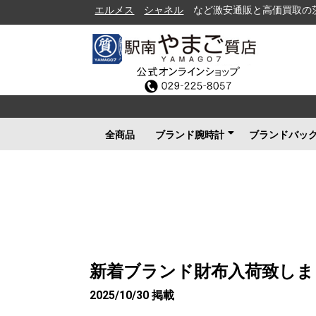
エルメス
シャネル
など激安通販と高価買取の茨城県水戸
全商品
ブランド腕時計
ブランドバッ
ロレックス
ブルガリ
カルティエ
オメガ
フランクミュラー
ブライトリング
タグホイヤー
ＩＷＣ
パネライ
シャネル
セイコー
ルイヴィトン
エルメス
グッチ
その他メンズ
その他レディース
ルイヴィト
シャネル
エルメス
グッチ
プラダ
コーチ
ボッテガヴ
その他ブラ
新着ブランド財布入荷致しま
2025/10/30 掲載