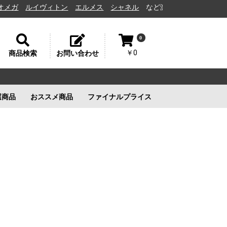
ルイヴィトン
エルメス
シャネル
など激安通販と高価買取の茨城県水
0
￥0
商品検索
お問い合わせ
選商品
おススメ商品
ファイナルプライス
リー
ルイヴィトン
ルイヴィトン
新品未使用
ルイヴィトン
新品未使用
新品未使用
新品未使用