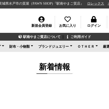
市の質屋（PAWN SHOP)『駅南やまご質店』
ロレックス
オメガ
新規会員登録
お気に入り
ログイン
駅南やまご質店について
｜
ご利用ガイド
グ
財布・小物類
ブランドジュエリー
ＯＴＨＥＲ
厳
ン
ェネタ
ンド
ルイヴィトン
シャネル
グッチ
エルメス
コーチ
その他ブランド
新品未使用
ルイヴィトン
ブルガリ
カルティエ
ティファニー
ショパール
グッチ
その他ブランド
ノンブランドジュエリ
新品未使用
ブランドアクセサ
アパレル
電化製品
楽器
その他
新品未使用
ー
新着情報