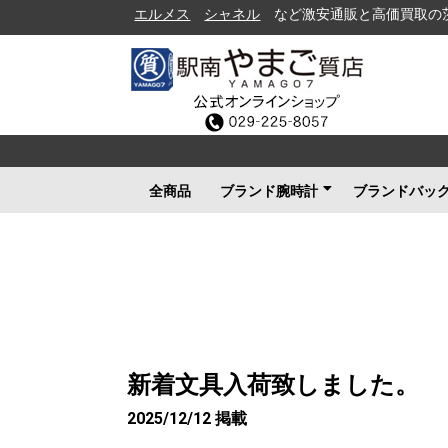
エルメス
シャネル
など激安通販と高価買取の茨城県水戸
全商品
ブランド腕時計
ブランドバッ
ロレックス
ブルガリ
カルティエ
オメガ
フランクミュラー
ブライトリング
タグホイヤー
ＩＷＣ
パネライ
シャネル
セイコー
ルイヴィトン
エルメス
グッチ
その他メンズ
その他レディース
ルイヴィト
シャネル
エルメス
グッチ
プラダ
コーチ
ボッテガヴ
その他ブラ
新着文具入荷致しました。
2025/12/12 掲載