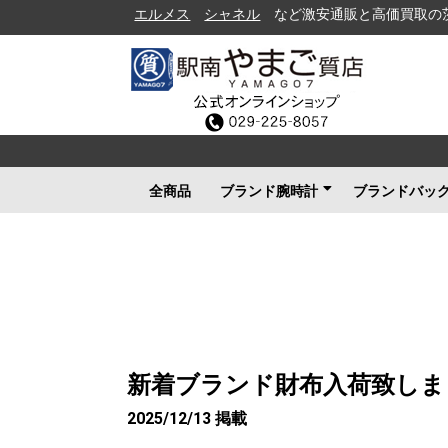
エルメス
シャネル
など激安通販と高価買取の茨城県水戸
全商品
ブランド腕時計
ブランドバッ
ロレックス
ブルガリ
カルティエ
オメガ
フランクミュラー
ブライトリング
タグホイヤー
ＩＷＣ
パネライ
シャネル
セイコー
ルイヴィトン
エルメス
グッチ
その他メンズ
その他レディース
ルイヴィト
シャネル
エルメス
グッチ
プラダ
コーチ
ボッテガヴ
その他ブラ
新着ブランド財布入荷致しま
2025/12/13 掲載