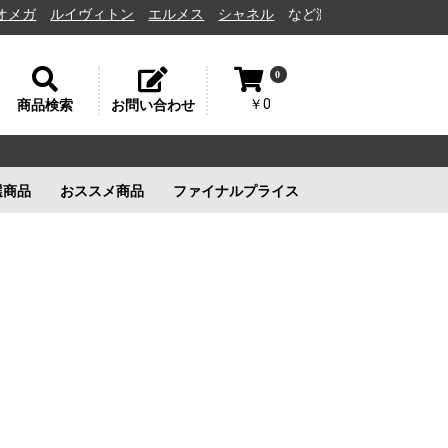
ルイヴィトン
エルメス
シャネル
など激安通販と高価買取の茨城県水
0
￥0
商品検索
お問い合わせ
選商品
おススメ商品
ファイナルプライス
リー
ルイヴィトン
ルイヴィトン
新品未使用
ルイヴィトン
新品未使用
新品未使用
新品未使用