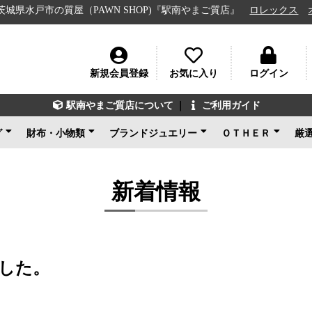
市の質屋（PAWN SHOP)『駅南やまご質店』
ロレックス
オメガ
新規会員登録
お気に入り
ログイン
駅南やまご質店について
｜
ご利用ガイド
グ
財布・小物類
ブランドジュエリー
ＯＴＨＥＲ
厳
ン
ェネタ
ンド
ルイヴィトン
シャネル
グッチ
エルメス
コーチ
その他ブランド
新品未使用
ルイヴィトン
ブルガリ
カルティエ
ティファニー
ショパール
グッチ
その他ブランド
ノンブランドジュエリ
新品未使用
ブランドアクセサ
アパレル
電化製品
楽器
その他
新品未使用
ー
新着情報
した。