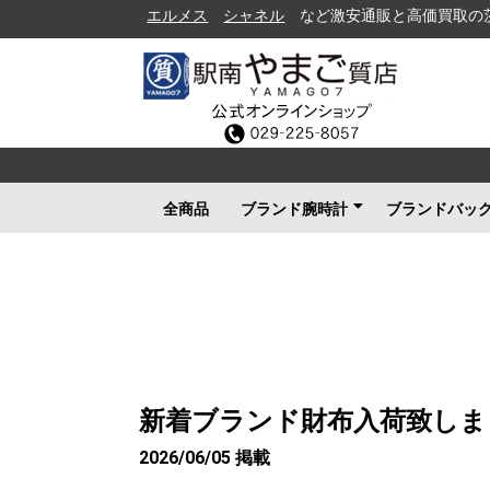
エルメス
シャネル
など激安通販と高価買取の茨城県水戸
全商品
ブランド腕時計
ブランドバッ
ロレックス
ブルガリ
カルティエ
オメガ
フランクミュラー
ブライトリング
タグホイヤー
ＩＷＣ
パネライ
シャネル
セイコー
ルイヴィトン
エルメス
グッチ
その他メンズ
その他レディース
ルイヴィト
シャネル
エルメス
グッチ
プラダ
コーチ
ボッテガヴ
その他ブラ
新着ブランド財布入荷致しま
2026/06/05 掲載