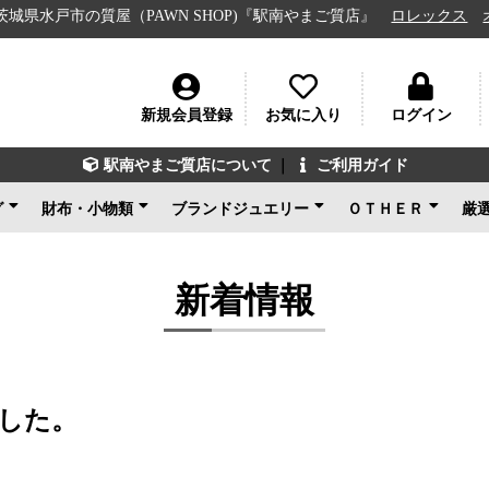
市の質屋（PAWN SHOP)『駅南やまご質店』
ロレックス
オメガ
新規会員登録
お気に入り
ログイン
駅南やまご質店について
｜
ご利用ガイド
グ
財布・小物類
ブランドジュエリー
ＯＴＨＥＲ
厳
ン
ェネタ
ンド
ルイヴィトン
シャネル
グッチ
エルメス
コーチ
その他ブランド
新品未使用
ルイヴィトン
ブルガリ
カルティエ
ティファニー
ショパール
グッチ
その他ブランド
ノンブランドジュエリ
新品未使用
ブランドアクセサ
アパレル
電化製品
楽器
その他
新品未使用
ー
新着情報
した。