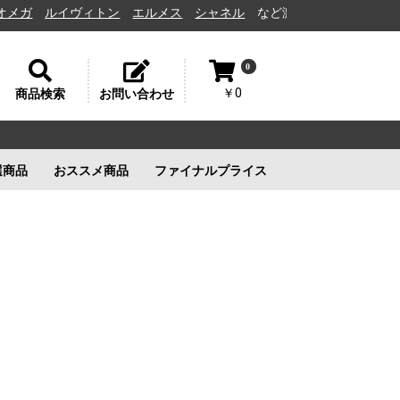
ルイヴィトン
エルメス
シャネル
など激安通販と高価買取の茨城県水
0
￥0
商品検索
お問い合わせ
選商品
おススメ商品
ファイナルプライス
リー
ルイヴィトン
ルイヴィトン
新品未使用
ルイヴィトン
新品未使用
新品未使用
新品未使用