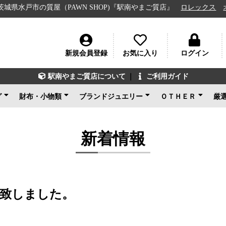
市の質屋（PAWN SHOP)『駅南やまご質店』
ロレックス
オメガ
新規会員登録
お気に入り
ログイン
駅南やまご質店について
｜
ご利用ガイド
グ
財布・小物類
ブランドジュエリー
ＯＴＨＥＲ
厳
ン
ェネタ
ンド
ルイヴィトン
シャネル
グッチ
エルメス
コーチ
その他ブランド
新品未使用
ルイヴィトン
ブルガリ
カルティエ
ティファニー
ショパール
グッチ
その他ブランド
ノンブランドジュエリ
新品未使用
ブランドアクセサ
アパレル
電化製品
楽器
その他
新品未使用
ー
新着情報
致しました。