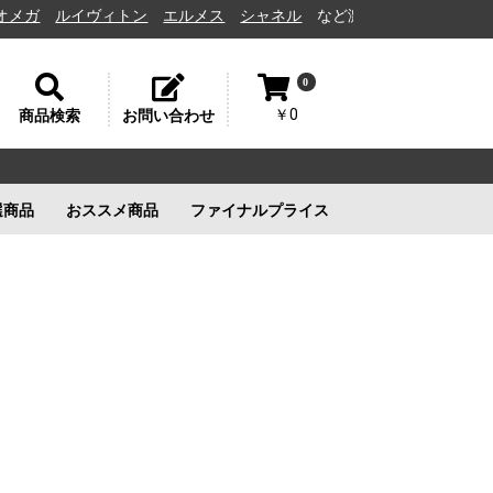
ルイヴィトン
エルメス
シャネル
など激安通販と高価買取の茨城県水
0
￥0
商品検索
お問い合わせ
選商品
おススメ商品
ファイナルプライス
リー
ルイヴィトン
ルイヴィトン
新品未使用
ルイヴィトン
新品未使用
新品未使用
新品未使用