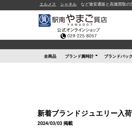
エルメス
シャネル
など激安通販と高価買取の茨城県水戸
全商品
ブランド腕時計
ブランドバッ
ロレックス
ブルガリ
カルティエ
オメガ
フランクミュラー
ブライトリング
タグホイヤー
ＩＷＣ
パネライ
シャネル
セイコー
ルイヴィトン
エルメス
グッチ
その他メンズ
その他レディース
ルイヴィト
シャネル
エルメス
グッチ
プラダ
コーチ
ボッテガヴ
その他ブラ
新着ブランドジュエリー入荷
2024/03/03 掲載