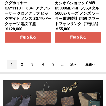
タグホイヤー
カシオ Gショック GMW-
CAY1110.FT6041 アクアレ
B5000MB-1JF フルメタル
ーサー クロノグラフ ビッ
5000シリーズ メンズ ソー
グデイト メンズ SS/ラバー
ラー電波時計 3459 スマー
クォーツ 黒文字盤
トフォンリンク【正規品】
￥128,000
￥55,800
詳細を見る
詳細を見る
1
2
3
4
5
...
次へ
最後へ