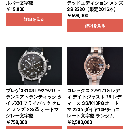
テッドエディション メンズ
ルバー文字盤
SS 3330【限定2016本】
￥15,800
￥698,000
詳細を見る
詳細を見る
ブレゲ 3810ST/92/9ZU ト
ロレックス 279171G レデ
ランスアトランティック タ
ィ デイトジャスト 28 レデ
イプXXI フライバック クロ
ィース SS/K18RG オート
ノ メンズ SS/革 オートマ
マ 2236 ダイヤ10Pチョコ
グレー文字盤
レート文字盤 ランダム
￥758,000
￥2,580,000