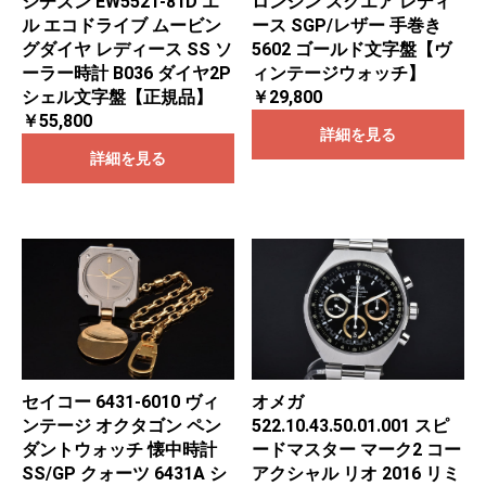
シチズン EW5521-81D エ
ロンジン スクエア レディ
ル エコドライブ ムービン
ース SGP/レザー 手巻き
グダイヤ レディース SS ソ
5602 ゴールド文字盤【ヴ
ーラー時計 B036 ダイヤ2P
ィンテージウォッチ】
シェル文字盤【正規品】
￥29,800
￥55,800
詳細を見る
詳細を見る
オメガ
セイコー 6431-6010 ヴィ
522.10.43.50.01.001 スピ
ンテージ オクタゴン ペン
ードマスター マーク2 コー
ダントウォッチ 懐中時計
アクシャル リオ 2016 リミ
SS/GP クォーツ 6431A シ