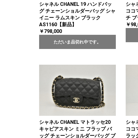
シャネル CHANEL 19 ハンドバッ
シャ
グ チェーンショルダーバッグ シャ
ココ
イニー ラムスキン ブラック
チ ブ
AS1160【新品】
￥98,
￥798,000
ただいま品切れ中です。
シャネル CHANEL マトラッセ20
シャ
キャビアスキン ミニ フラップ バ
ココ
ッグ チェーンショルダーバッグ ブ
ラッ