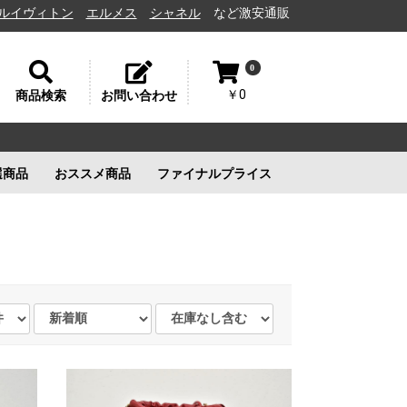
トン
エルメス
シャネル
など激安通販と高価買取の茨城県水戸市の質屋（
0
￥0
商品検索
お問い合わせ
選商品
おススメ商品
ファイナルプライス
リー
ルイヴィトン
ルイヴィトン
新品未使用
ルイヴィトン
新品未使用
新品未使用
新品未使用