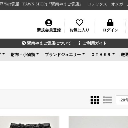
AWN SHOP)『駅南やまご質店』
ロレックス
オメガ
ルイヴィ
新規会員登録
お気に入り
ログイン
駅南やまご質店について
｜
ご利用ガイド
グ
財布・小物類
ブランドジュエリー
ＯＴＨＥＲ
厳
ン
ェネタ
ンド
ルイヴィトン
シャネル
グッチ
エルメス
コーチ
その他ブランド
新品未使用
ルイヴィトン
ブルガリ
カルティエ
ティファニー
ショパール
グッチ
その他ブランド
ノンブランドジュエリ
新品未使用
ブランドアクセサ
アパレル
電化製品
楽器
その他
新品未使用
ー