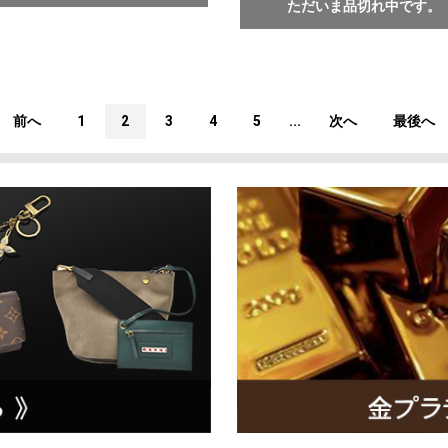
ただいま品切れ中です。
前へ
1
2
3
4
5
...
次へ
最後へ