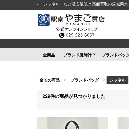
シャネル
など激安通販と高価買取の茨城県水戸市の質屋（P
全商品
ブランド腕時計
ブランドバッ
ロレックス
ブルガリ
カルティエ
オメガ
フランクミュラー
ブライトリング
タグホイヤー
ＩＷＣ
パネライ
シャネル
セイコー
ルイヴィトン
エルメス
グッチ
その他メンズ
その他レディース
ルイヴィト
シャネル
エルメス
グッチ
プラダ
コーチ
ボッテガヴ
その他ブラ
全ての商品
ブランドバッグ
シャネル
229件
の商品が見つかりました