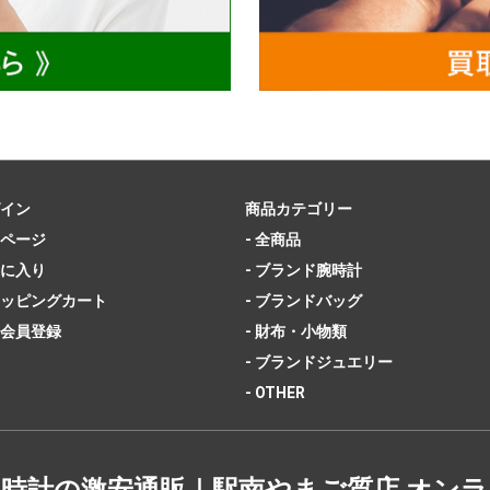
イン
商品カテゴリー
ページ
- 全商品
に入り
- ブランド腕時計
ッピングカート
- ブランドバッグ
会員登録
- 財布・小物類
- ブランドジュエリー
- OTHER
時計の激安通販｜駅南やまご質店 オン