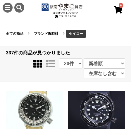
0
全ての商品
ブランド腕時計
セイコー
337件
の商品が見つかりました