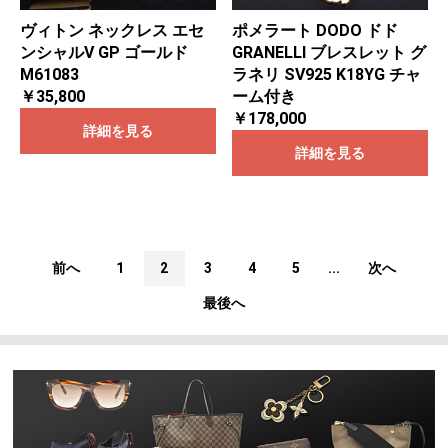
ヴィトン ネックレス エセ
ポメラート DODO ドド
ンシャルV GP ゴールド
GRANELLI ブレスレット グ
M61083
ラネリ SV925 K18YG チャ
￥35,800
ーム付き
￥178,000
詳細を見る
詳細を見る
前へ
1
2
3
4
5
...
次へ
最後へ