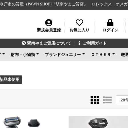
（PAWN SHOP)『駅南やまご質店』
ロレックス
オメガ
ルイヴ
新規会員登録
お気に入り
ログイン
駅南やまご質店について
｜
ご利用ガイド
グ
財布・小物類
ブランドジュエリー
ＯＴＨＥＲ
厳
ン
ェネタ
ンド
ルイヴィトン
シャネル
グッチ
エルメス
コーチ
その他ブランド
新品未使用
ルイヴィトン
ブルガリ
カルティエ
ティファニー
ショパール
グッチ
その他ブランド
ノンブランドジュエリ
新品未使用
ブランドアクセサ
アパレル
電化製品
楽器
その他
新品未使用
ー
新品未使用