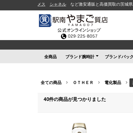
シャネル
など激安通販と高価買取の茨城県水戸市の質屋
全商品
ブランド腕時計
ブランドバッ
ロレックス
ブルガリ
カルティエ
オメガ
フランクミュラー
ブライトリング
タグホイヤー
ＩＷＣ
パネライ
シャネル
セイコー
ルイヴィトン
エルメス
グッチ
その他メンズ
その他レディース
ルイヴィト
シャネル
エルメス
グッチ
プラダ
コーチ
ボッテガヴ
その他ブラ
全ての商品
ＯＴＨＥＲ
電化製品
40件
の商品が見つかりました