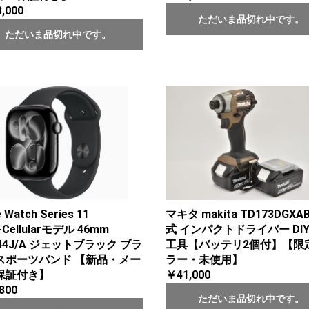
,000
ただいま品切れ中です。
ただいま品切れ中です。
マキタ makita TD173DGXA
 Watch Series 11
式 インパクトドライバー DIY
Cellularモデル 46mm
工具【バッテリ2個付】【限
44J/A ジェットブラック ブラ
ラー・未使用】
スポーツバンド 【新品・メー
￥41,000
保証付き】
800
ただいま品切れ中です。