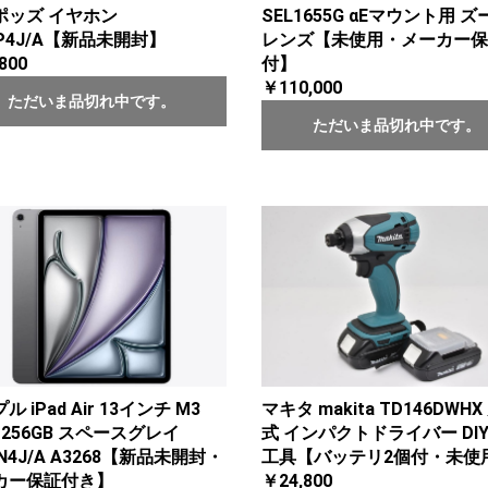
ポッズ イヤホン
SEL1655G αEマウント用 ズ
P4J/A【新品未開封】
レンズ【未使用・メーカー保
800
付】
￥110,000
ただいま品切れ中です。
ただいま品切れ中です。
ル iPad Air 13インチ M3
マキタ makita TD146DWHX
Fi 256GB スペースグレイ
式 インパクトドライバー DIY
N4J/A A3268【新品未開封・
工具【バッテリ2個付・未使
カー保証付き】
￥24,800