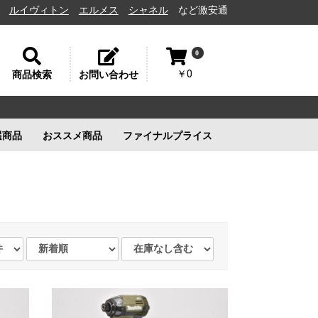
ィトン
エルメス
シャネル
など激安通販と高価買取の茨城県水戸市の質
0
￥0
商品検索
お問い合わせ
選商品
おススメ商品
ファイナルプライス
リー
ルイヴィトン
ルイヴィトン
新品未使用
ルイヴィトン
新品未使用
新品未使用
新品未使用