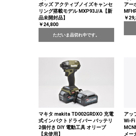
ポッズ アクティブノイズキャンセ
アー
リング搭載モデル MXP93J/A【新
MFH
品未開封品】
￥29,
￥24,800
ただいま品切れ中です。
マキタ makita TD002GRDXO 充電
アップ
式インパクトドライバー バッテリ
Wi-
2個付き DIY 電動工具 オリーブ
MCN
【未使用】
メー