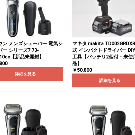
ウン メンズシェーバー 電気シ
マキタ makita TD002GRDX
ー シリーズ7 73-
式 インパクトドライバー DIY
010cc【新品未開封】
工具【バッテリ2個付・未使
800
品】
￥50,800
詳細を見る
詳細を見る