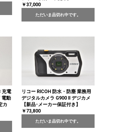
￥37,000
ただいま品切れ中です。
B 充電
リコー RICOH 防水・防塵 業務用
 電動
デジタルカメラ G900 Ⅱ デジカメ
定カ
【新品･メーカー保証付き】
￥73,800
ただいま品切れ中です。