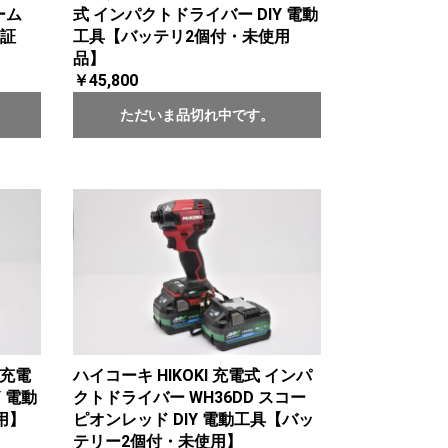
ーム
式 インパクトドライバー DIY 電動
証
工具【バッテリ2個付・未使用
品】
￥45,800
ただいま品切れ中です。
 充電
ハイコーキ HIKOKI 充電式 インパ
 電動
クトドライバー WH36DD スコー
用】
ピオンレッド DIY 電動工具【バッ
テリー2個付・未使用】