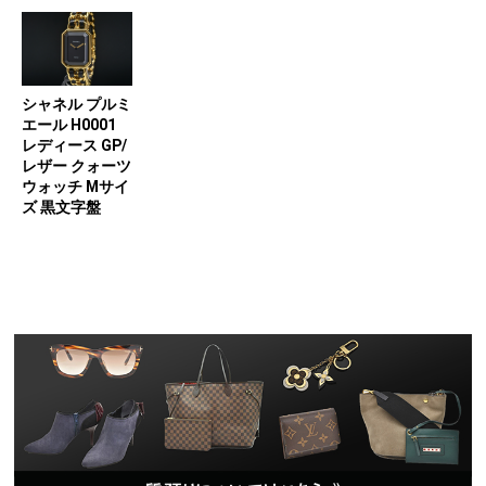
シャネル プルミ
エール H0001
レディース GP/
レザー クォーツ
ウォッチ Mサイ
ズ 黒文字盤