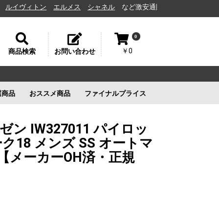
ヴィトン
エルメス
シャネル
など激安通販と高価買取の茨城県水戸市の
0
￥0
商品検索
お問い合わせ
選商品
おススメ商品
ファイナルプライス
リー
ルイヴィトン
ルイヴィトン
新品未使用
ルイヴィトン
新品未使用
新品未使用
新品未使用
ゼン IW327011 パイロッ
ク18 メンズ SS オートマ
字盤【メーカーOH済・正規