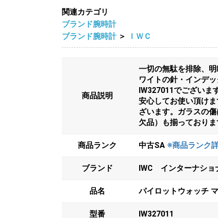
関連カテゴリ
ブランド腕時計
ブランド腕時計
＞
ＩＷＣ
一切の無駄を排除、明
ワイトの針・インデッ
IW327011でござい
商品説明
安心してお使い頂けま
ざいます。ガラスの傷
欠品）も揃っておりま
商品ランク
中古SA
※商品ランク
ブランド
IWC インターナシ
品名
パイロットウォッチ マ
型番
IW327011