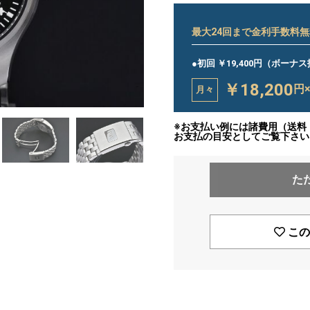
最大
24
回まで金利手数料無
●初回 ￥19,400円（ボーナ
￥18,200
円
月々
※お支払い例には諸費用（送料
お支払の目安としてご覧下さい
た
この