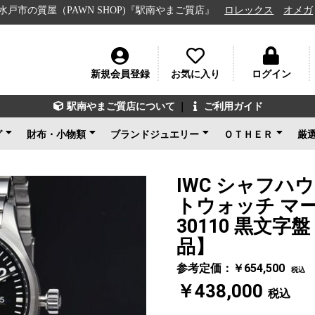
屋（PAWN SHOP)『駅南やまご質店』
ロレックス
オメガ
ルイ
新規会員登録
お気に入り
ログイン
駅南やまご質店について
｜
ご利用ガイド
グ
財布・小物類
ブランドジュエリー
ＯＴＨＥＲ
厳
ン
ェネタ
ンド
ルイヴィトン
シャネル
グッチ
エルメス
コーチ
その他ブランド
新品未使用
ルイヴィトン
ブルガリ
カルティエ
ティファニー
ショパール
グッチ
その他ブランド
ノンブランドジュエリ
新品未使用
ブランドアクセサ
アパレル
電化製品
楽器
その他
新品未使用
ー
IWC シャフハウ
トウォッチ マー
30110 黒文
品】
参考定価：￥654,500
税込
￥438,000
税込