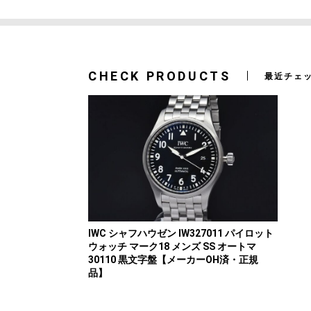
CHECK PRODUCTS
最近チェ
IWC シャフハウゼン IW327011 パイロット
ウォッチ マーク18 メンズ SS オートマ
30110 黒文字盤【メーカーOH済・正規
品】