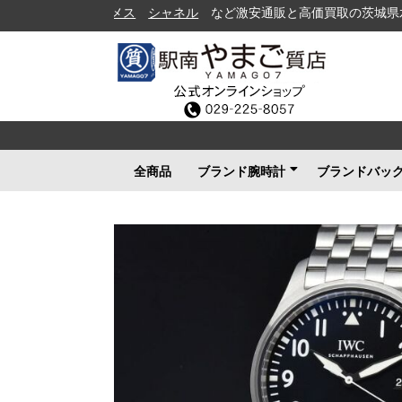
シャネル
など激安通販と高価買取の茨城県水戸市の質
全商品
ブランド腕時計
ブランドバッ
ロレックス
ブルガリ
カルティエ
オメガ
フランクミュラー
ブライトリング
タグホイヤー
ＩＷＣ
パネライ
シャネル
セイコー
ルイヴィトン
エルメス
グッチ
その他メンズ
その他レディース
ルイヴィト
シャネル
エルメス
グッチ
プラダ
コーチ
ボッテガヴ
その他ブラ