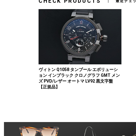
CHECK PRODUCTS
最近チェ
ヴィトン Q1058 タンブール エボリューシ
ョン インブラック クロノグラフ GMT メン
ズ PVD/レザー オートマ LV92 黒文字盤
【正規品】