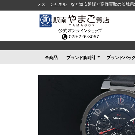
シャネル
など激安通販と高価買取の茨城県水戸市の質
全商品
ブランド腕時計
ブランドバッ
ロレックス
ブルガリ
カルティエ
オメガ
フランクミュラー
ブライトリング
タグホイヤー
ＩＷＣ
パネライ
シャネル
セイコー
ルイヴィトン
エルメス
グッチ
その他メンズ
その他レディース
ルイヴィト
シャネル
エルメス
グッチ
プラダ
コーチ
ボッテガヴ
その他ブラ