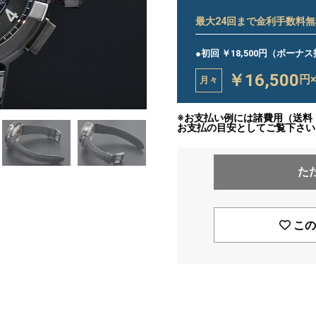
最大
24
回まで金利手数料無
●初回 ￥18,500円（ボーナ
￥16,500
円
月々
※お支払い例には諸費用（送料
お支払の目安としてご覧下さい
た
この