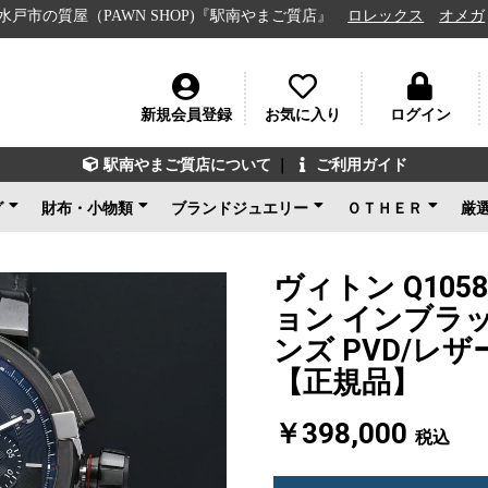
屋（PAWN SHOP)『駅南やまご質店』
ロレックス
オメガ
ルイ
新規会員登録
お気に入り
ログイン
駅南やまご質店について
｜
ご利用ガイド
グ
財布・小物類
ブランドジュエリー
ＯＴＨＥＲ
厳
ン
ェネタ
ンド
ルイヴィトン
シャネル
グッチ
エルメス
コーチ
その他ブランド
新品未使用
ルイヴィトン
ブルガリ
カルティエ
ティファニー
ショパール
グッチ
その他ブランド
ノンブランドジュエリ
新品未使用
ブランドアクセサ
アパレル
電化製品
楽器
その他
新品未使用
ー
ヴィトン Q10
ョン インブラッ
ンズ PVD/レザ
【正規品】
￥398,000
税込