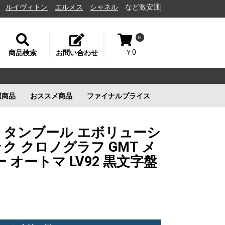
ヴィトン
エルメス
シャネル
など激安通販と高価買取の茨城県水戸市の
0
￥0
商品検索
お問い合わせ
選商品
おススメ商品
ファイナルプライス
リー
ルイヴィトン
ルイヴィトン
新品未使用
ルイヴィトン
新品未使用
新品未使用
新品未使用
58 タンブール エボリューシ
ク クロノグラフ GMT メ
ー オートマ LV92 黒文字盤