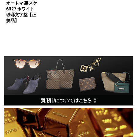
オートマ 裏スケ
6R27 ホワイト
琺瑯文字盤【正
規品】