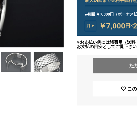
最大
24
回まで金利手数料無
●初回 ￥7,000円（ボーナ
￥7,000
円×
月々
※お支払い例には諸費用（送料
お支払の目安としてご覧下さい
た
この