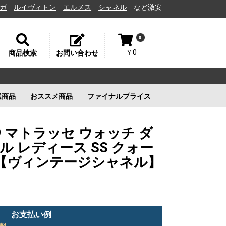
イヴィトン
エルメス
シャネル
など激安通販と高価買取の茨城県水戸市
0
￥0
商品検索
お問い合わせ
選商品
おススメ商品
ファイナルプライス
リー
ルイヴィトン
ルイヴィトン
新品未使用
ルイヴィトン
新品未使用
新品未使用
新品未使用
9 マトラッセ ウォッチ ダ
 レディース SS クォー
字盤【ヴィンテージシャネル】
お支払い例