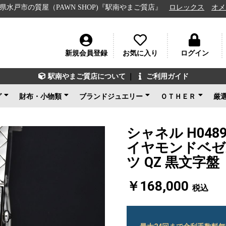
質屋（PAWN SHOP)『駅南やまご質店』
ロレックス
オメガ
ル
新規会員登録
お気に入り
ログイン
駅南やまご質店について
｜
ご利用ガイド
グ
財布・小物類
ブランドジュエリー
ＯＴＨＥＲ
厳
ン
ェネタ
ンド
ルイヴィトン
シャネル
グッチ
エルメス
コーチ
その他ブランド
新品未使用
ルイヴィトン
ブルガリ
カルティエ
ティファニー
ショパール
グッチ
その他ブランド
ノンブランドジュエリ
新品未使用
ブランドアクセサ
アパレル
電化製品
楽器
その他
新品未使用
ー
シャネル H048
イヤモンドベゼル
ツ QZ 黒文
￥168,000
税込