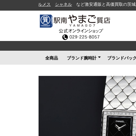
シャネル
など激安通販と高価買取の茨城県水戸市の
全商品
ブランド腕時計
ブランドバッ
ロレックス
ブルガリ
カルティエ
オメガ
フランクミュラー
ブライトリング
タグホイヤー
ＩＷＣ
パネライ
シャネル
セイコー
ルイヴィトン
エルメス
グッチ
その他メンズ
その他レディース
ルイヴィト
シャネル
エルメス
グッチ
プラダ
コーチ
ボッテガヴ
その他ブラ