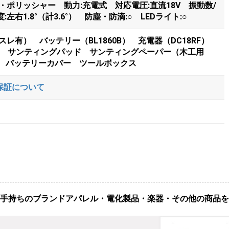
ポリッシャー 動力:充電式 対応電圧:直流18V 振動数/
角度:左右1.8°（計3.6°） 防塵・防滴:○ LEDライト:○
レ有） バッテリー（BL1860B） 充電器（DC18RF）
1） サンティングパッド サンティングペーパー（木工用
各2枚） バッテリーカバー ツールボックス
保証について
手持ちのブランドアパレル・電化製品・楽器・その他の商品を