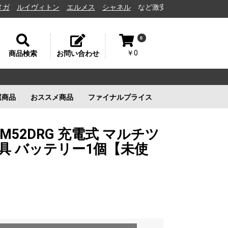
イヴィトン
エルメス
シャネル
など激安通販と高価買取の茨城県水戸市
0
￥0
商品検索
お問い合わせ
選商品
おススメ商品
ファイナルプライス
リー
ルイヴィトン
ルイヴィトン
新品未使用
ルイヴィトン
新品未使用
新品未使用
新品未使用
 TM52DRG 充電式 マルチツ
動工具 バッテリー1個【未使