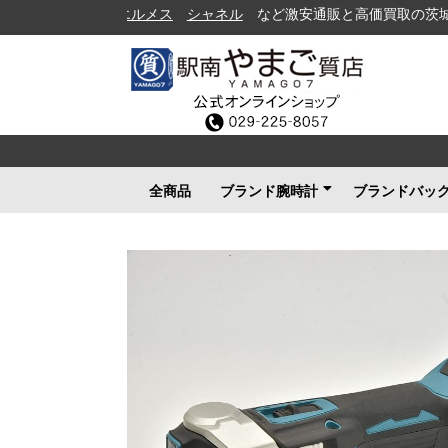
シャネル
など激安通販と高価買取の茨城県水戸市の
全商品
ブランド腕時計
ブランドバッ
ロレックス
ブルガリ
カルティエ
オメガ
フランクミュラー
ブライトリング
タグホイヤー
ＩＷＣ
パネライ
シャネル
セイコー
ルイヴィトン
エルメス
グッチ
その他メンズ
その他レディース
ルイヴィト
シャネル
エルメス
グッチ
プラダ
コーチ
ボッテガヴ
その他ブラ