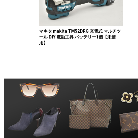
マキタ makita TM52DRG 充電式 マルチツ
ール DIY 電動工具 バッテリー1個【未使
用】