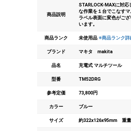
STARLOCK-MAX
な作業を１台でこなすマ
商品説明
ラベル表面に変色がござ
います。
商品ランク
未使用品
※商品ランク詳
ブランド
マキタ makita
品名
充電式 マルチツール
型番
TM52DRG
参考定価
73,800円
カラー
ブルー
サイズ
約322x126x95mm 重