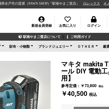
質屋（PAWN SHOP)『駅南やまご質店』
ロレックス
オメガ
ル
新規会員登録
お気に入り
ログイン
駅南やまご質店について
｜
ご利用ガイド
グ
財布・小物類
ブランドジュエリー
ＯＴＨＥＲ
厳
ン
ェネタ
ンド
ルイヴィトン
シャネル
グッチ
エルメス
コーチ
その他ブランド
新品未使用
ルイヴィトン
ブルガリ
カルティエ
ティファニー
ショパール
グッチ
その他ブランド
ノンブランドジュエリ
新品未使用
ブランドアクセサ
アパレル
電化製品
楽器
その他
新品未使用
ー
マキタ makita
ール DIY 電
用】
参考定価：￥73,800
税込
￥40,500
税込