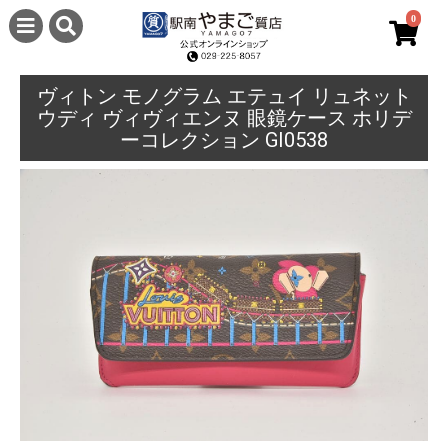
0
ヴィトン モノグラム エテュイ リュネット
ウディ ヴィヴィエンヌ 眼鏡ケース ホリデ
ーコレクション GI0538