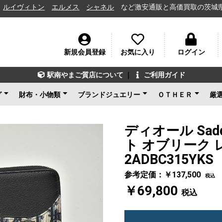
ン
エルメス
シャネル
など激安通販と高価買取の茨城県水戸市の質屋（
新規会員登録
お気に入り
ログイン
駅南やまご質店について
｜
ご利用ガイド
グ
財布・小物類
ブランドジュエリー
ＯＴＨＥＲ
厳
ン
ェネタ
ンド
ルイヴィトン
シャネル
グッチ
エルメス
コーチ
その他ブランド
新品未使用
ルイヴィトン
ブルガリ
カルティエ
ティファニー
ショパール
グッチ
その他ブランド
ノンブランドジュエリ
新品未使用
ブランドアクセサ
アパレル
電化製品
楽器
その他
新品未使用
ー
ディオール Sa
ト オブリーク 
2ADBC315YKS
参考定価：￥137,500
税込
￥69,800
税込