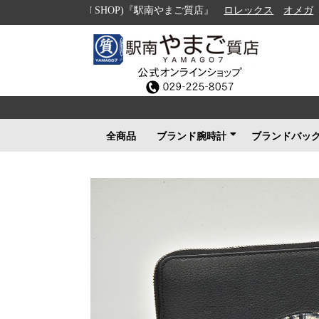
AWN SHOP)『駅南やまご質店』
ロレックス
オメガ
ルイヴィト
全商品
ブランド腕時計
ブランドバッ
ロレックス
ブルガリ
カルティエ
オメガ
フランクミュラー
ブライトリング
タグホイヤー
ＩＷＣ
パネライ
シャネル
セイコー
ルイヴィトン
エルメス
グッチ
その他メンズ
その他レディース
ルイヴィト
シャネル
エルメス
グッチ
プラダ
コーチ
ボッテガヴ
その他ブラ