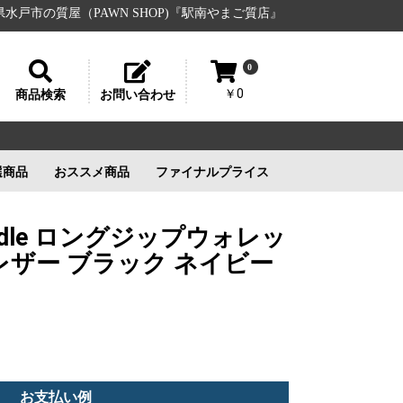
PAWN SHOP)『駅南やまご質店』
ロレックス
オメガ
ルイヴィ
0
￥0
商品検索
お問い合わせ
選商品
おススメ商品
ファイナルプライス
リー
ルイヴィトン
ルイヴィトン
新品未使用
ルイヴィトン
新品未使用
新品未使用
新品未使用
ddle ロングジップウォレッ
レザー ブラック ネイビー
お支払い例