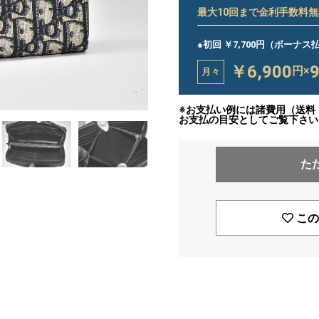
最大
10
回まで金利手数料無
●初回 ￥7,700円（ボーナ
￥6,900
円×
月々
※お支払い例には諸費用（送料
お支払の目安としてご覧下さい
た
この