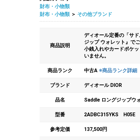
財布・小物類
財布・小物類
＞
その他ブランド
ディオール定番の「サドル
ジップ ウォレット』で
商品説明
小銭入れやカードポケッ
いません。
商品ランク
中古A
※商品ランク詳細
ブランド
ディオール DIOR
品名
Saddle ロングジップ
型番
2ADBC315YKS H05E
参考定価
137,500円