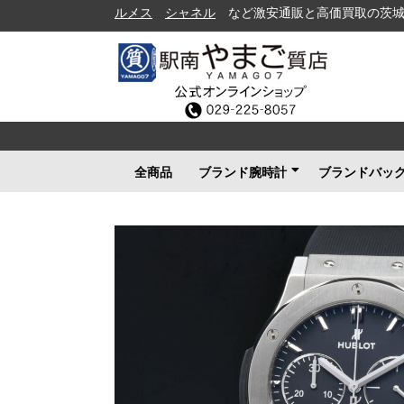
シャネル
など激安通販と高価買取の茨城県水戸市の
全商品
ブランド腕時計
ブランドバッ
ロレックス
ブルガリ
カルティエ
オメガ
フランクミュラー
ブライトリング
タグホイヤー
ＩＷＣ
パネライ
シャネル
セイコー
ルイヴィトン
エルメス
グッチ
その他メンズ
その他レディース
ルイヴィト
シャネル
エルメス
グッチ
プラダ
コーチ
ボッテガヴ
その他ブラ