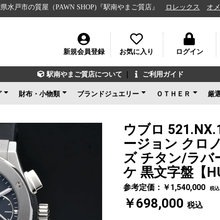
質屋（PAWN SHOP)『駅南やまご質店』
ロレックス
オメガ
ル
新規会員登録
お気に入り
ログイン
駅南やまご質店について
｜
ご利用ガイド
グ
財布・小物類
ブランドジュエリー
ＯＴＨＥＲ
厳
ン
ェネタ
ンド
ルイヴィトン
シャネル
グッチ
エルメス
コーチ
その他ブランド
新品未使用
ルイヴィトン
ブルガリ
カルティエ
ティファニー
ショパール
グッチ
その他ブランド
ノンブランドジュエリ
新品未使用
ブランドアクセサ
アパレル
電化製品
楽器
その他
新品未使用
ー
ウブロ 521.NX
ージョン クロ
ズ チタン/ラバー
ケ 黒文字盤【HU
参考定価：￥1,540,000
税込
￥698,000
税込