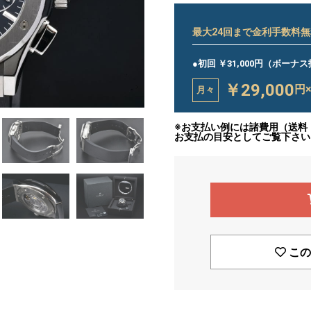
最大
24
回まで金利手数料無
●初回 ￥31,000円（ボーナ
￥29,000
円
月々
※お支払い例には諸費用（送料
お支払の目安としてご覧下さい
この