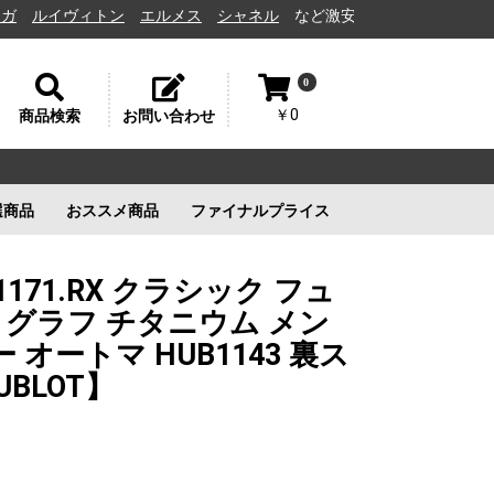
イヴィトン
エルメス
シャネル
など激安通販と高価買取の茨城県水戸市
0
￥0
商品検索
お問い合わせ
選商品
おススメ商品
ファイナルプライス
リー
ルイヴィトン
ルイヴィトン
新品未使用
ルイヴィトン
新品未使用
新品未使用
新品未使用
.1171.RX クラシック フュ
ノグラフ チタニウム メン
 オートマ HUB1143 裏ス
BLOT】