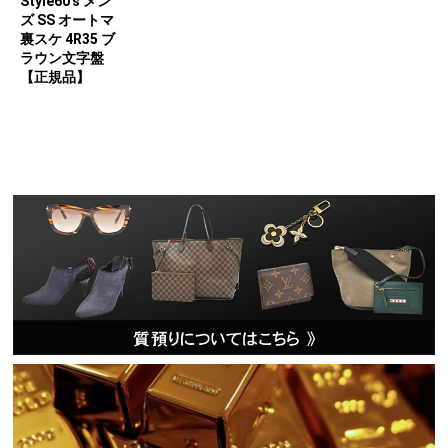
Style60's メン
ズ SS オートマ
裏スケ 4R35 ブ
ラウン文字盤
【正規品】