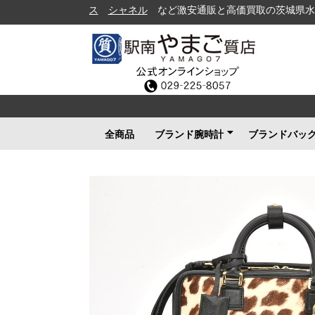
シャネル
など激安通販と高価買取の茨城県水戸市の質屋
全商品
ブランド腕時計
ブランドバッ
ロレックス
ブルガリ
カルティエ
オメガ
フランクミュラー
ブライトリング
タグホイヤー
ＩＷＣ
パネライ
シャネル
セイコー
ルイヴィトン
エルメス
グッチ
その他メンズ
その他レディース
ルイヴィト
シャネル
エルメス
グッチ
プラダ
コーチ
ボッテガヴ
その他ブラ