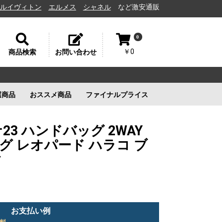
ィトン
エルメス
シャネル
など激安通販と高価買取の茨城県水戸市の質
0
￥0
商品検索
お問い合わせ
選商品
おススメ商品
ファイナルプライス
リー
ルイヴィトン
ルイヴィトン
新品未使用
ルイヴィトン
新品未使用
新品未使用
新品未使用
23 ハンドバッグ 2WAY
グ レオパード ハラコ ブ
ク
お支払い例