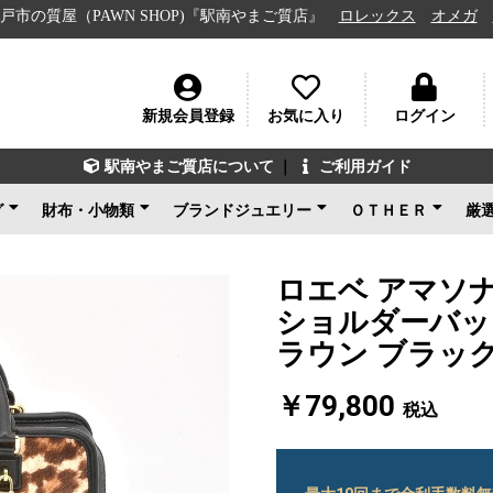
（PAWN SHOP)『駅南やまご質店』
ロレックス
オメガ
ルイヴ
新規会員登録
お気に入り
ログイン
駅南やまご質店について
｜
ご利用ガイド
グ
財布・小物類
ブランドジュエリー
ＯＴＨＥＲ
厳
ン
ェネタ
ンド
ルイヴィトン
シャネル
グッチ
エルメス
コーチ
その他ブランド
新品未使用
ルイヴィトン
ブルガリ
カルティエ
ティファニー
ショパール
グッチ
その他ブランド
ノンブランドジュエリ
新品未使用
ブランドアクセサ
アパレル
電化製品
楽器
その他
新品未使用
ー
ロエベ アマソナ
ショルダーバッ
ラウン ブラッ
￥79,800
税込