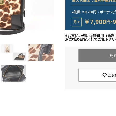
最大
10
回まで金利手数料無
●初回 ￥8,700円（ボーナ
￥7,900
円×
月々
※お支払い例には諸費用（送料
お支払の目安としてご覧下さい
た
この