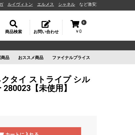
イヴィトン
エルメス
シャネル
など激安通販と高価買取の茨城県水戸市
0
￥0
商品検索
お問い合わせ
選商品
おススメ商品
ファイナルプライス
リー
ルイヴィトン
ルイヴィトン
新品未使用
ルイヴィトン
新品未使用
新品未使用
新品未使用
ネクタイ ストライプ シル
280023【未使用】
カートに入れる