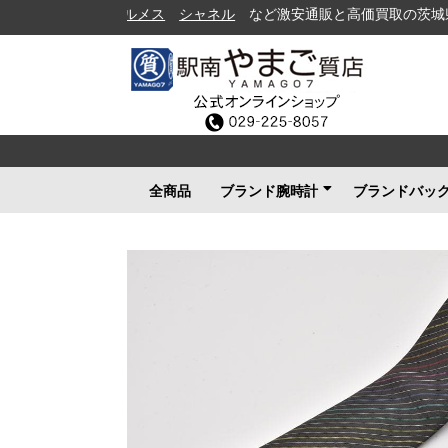
シャネル
など激安通販と高価買取の茨城県水戸市の
全商品
ブランド腕時計
ブランドバッ
ロレックス
ブルガリ
カルティエ
オメガ
フランクミュラー
ブライトリング
タグホイヤー
ＩＷＣ
パネライ
シャネル
セイコー
ルイヴィトン
エルメス
グッチ
その他メンズ
その他レディース
ルイヴィト
シャネル
エルメス
グッチ
プラダ
コーチ
ボッテガヴ
その他ブラ