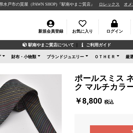
質屋（PAWN SHOP)『駅南やまご質店』
ロレックス
オメガ
ル
新規会員登録
お気に入り
ログイン
駅南やまご質店について
｜
ご利用ガイド
グ
財布・小物類
ブランドジュエリー
ＯＴＨＥＲ
厳
ン
ェネタ
ンド
ルイヴィトン
シャネル
グッチ
エルメス
コーチ
その他ブランド
新品未使用
ルイヴィトン
ブルガリ
カルティエ
ティファニー
ショパール
グッチ
その他ブランド
ノンブランドジュエリ
新品未使用
ブランドアクセサ
アパレル
電化製品
楽器
その他
新品未使用
ー
ポールスミス 
ク マルチカラー 
￥8,800
税込