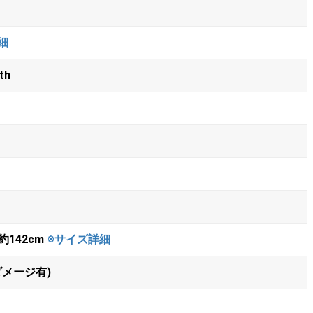
細
th
142cm
※サイズ詳細
メージ有)