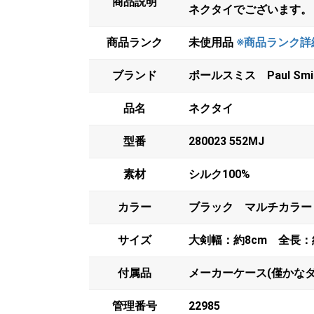
商品説明
ネクタイでございます。
商品ランク
未使用品
※商品ランク詳
ブランド
ポールスミス Paul Smi
品名
ネクタイ
型番
280023 552MJ
素材
シルク100%
カラー
ブラック マルチカラー
サイズ
大剣幅：約8cm 全長：約
付属品
メーカーケース(僅かなダ
管理番号
22985