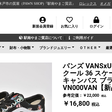
屋（PAWN SHOP)『駅南やまご質店』
ロレックス
オメガ
ルイ
新規会員登録
お気に入り
ログイン
駅南やまご質店について
｜
ご利用ガイド
グ
財布・小物類
ブランドジュエリー
ＯＴＨＥＲ
厳
ン
ェネタ
ンド
ルイヴィトン
シャネル
グッチ
エルメス
コーチ
その他ブランド
新品未使用
ルイヴィトン
ブルガリ
カルティエ
ティファニー
ショパール
グッチ
その他ブランド
ノンブランドジュエリ
新品未使用
ブランドアクセサ
アパレル
電化製品
楽器
その他
新品未使用
ー
バンズ VANSx
クール 36 ス
キャンバス ブラッ
VN000VAN【
参考定価：￥22,000
税込
￥16,800
税込