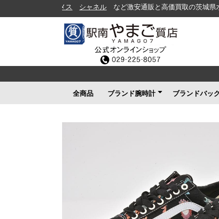
シャネル
など激安通販と高価買取の茨城県水戸市の質
全商品
ブランド腕時計
ブランドバッ
ロレックス
ブルガリ
カルティエ
オメガ
フランクミュラー
ブライトリング
タグホイヤー
ＩＷＣ
パネライ
シャネル
セイコー
ルイヴィトン
エルメス
グッチ
その他メンズ
その他レディース
ルイヴィト
シャネル
エルメス
グッチ
プラダ
コーチ
ボッテガヴ
その他ブラ