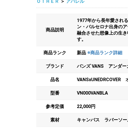
ＯＴＨＥＲ
＞
アパレル
1977年から長年愛さ
ン・バルセロナ出身のア
商品説明
融合させた想像上の生き
す。
商品ランク
新品
※商品ランク詳細
ブランド
バンズ VANS アンダーカ
品名
VANSxUNEDRCOVER
型番
VN000VANBLA
参考定価
22,000円
素材
キャンバス ラバーソー