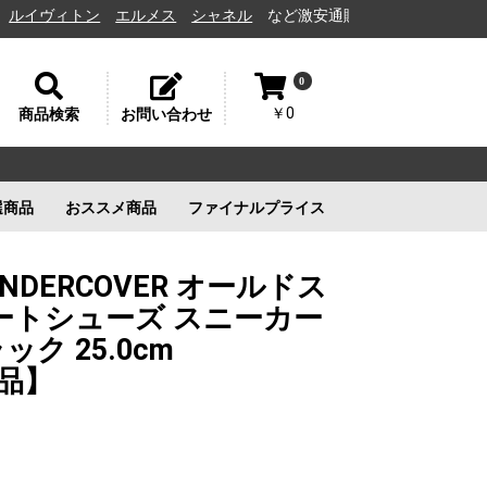
ヴィトン
エルメス
シャネル
など激安通販と高価買取の茨城県水戸市の
0
￥0
商品検索
お問い合わせ
選商品
おススメ商品
ファイナルプライス
リー
ルイヴィトン
ルイヴィトン
新品未使用
ルイヴィトン
新品未使用
新品未使用
新品未使用
UNDERCOVER オールドス
ケートシューズ スニーカー
ク 25.0cm
新品】