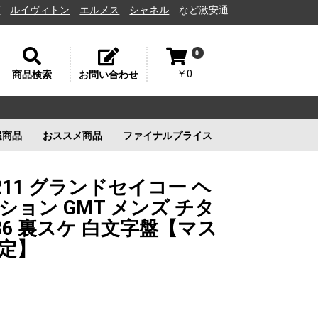
ヴィトン
エルメス
シャネル
など激安通販と高価買取の茨城県水戸市の
0
￥0
商品検索
お問い合わせ
選商品
おススメ商品
ファイナルプライス
リー
ルイヴィトン
ルイヴィトン
新品未使用
ルイヴィトン
新品未使用
新品未使用
新品未使用
211 グランドセイコー ヘ
ョン GMT メンズ チタ
S86 裏スケ 白文字盤【マス
定】