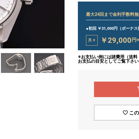
最大
24
回まで金利手数料無
●初回 ￥31,000円（ボーナ
￥29,000
円
月々
※お支払い例には諸費用（送料
お支払の目安としてご覧下さい
この