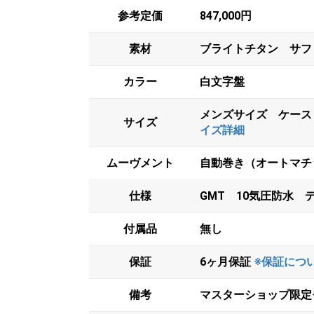
参考定価
847,000円
素材
ブライトチタン サフ
カラー
白文字盤
メンズサイズ ケース
サイズ
イズ詳細
ムーヴメント
自動巻き（オートマチッ
仕様
GMT 10気圧防水 
付属品
無し
保証
6ヶ月保証
※保証につ
備考
マスターショップ限定