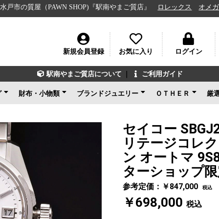
屋（PAWN SHOP)『駅南やまご質店』
ロレックス
オメガ
ルイ
新規会員登録
お気に入り
ログイン
駅南やまご質店について
｜
ご利用ガイド
グ
財布・小物類
ブランドジュエリー
ＯＴＨＥＲ
厳
ン
ェネタ
ンド
ルイヴィトン
シャネル
グッチ
エルメス
コーチ
その他ブランド
新品未使用
ルイヴィトン
ブルガリ
カルティエ
ティファニー
ショパール
グッチ
その他ブランド
ノンブランドジュエリ
新品未使用
ブランドアクセサ
アパレル
電化製品
楽器
その他
新品未使用
ー
セイコー SBGJ
リテージコレクシ
ン オートマ 9
ターショップ限
参考定価：￥847,000
税込
￥698,000
税込