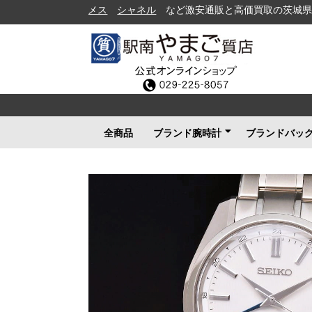
シャネル
など激安通販と高価買取の茨城県水戸市の質
全商品
ブランド腕時計
ブランドバッ
ロレックス
ブルガリ
カルティエ
オメガ
フランクミュラー
ブライトリング
タグホイヤー
ＩＷＣ
パネライ
シャネル
セイコー
ルイヴィトン
エルメス
グッチ
その他メンズ
その他レディース
ルイヴィト
シャネル
エルメス
グッチ
プラダ
コーチ
ボッテガヴ
その他ブラ