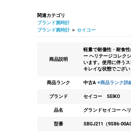
関連カテゴリ
ブランド腕時計
ブランド腕時計
＞
セイコー
軽量で耐傷性・耐食性
ー ヘリテージコレクシ
商品説明
います。使用に伴うス
キレイな状態でござい
商品ランク
中古A
※商品ランク詳
ブランド
セイコー SEIKO
品名
グランドセイコー ヘリテー
型番
SBGJ211（9S86-00A