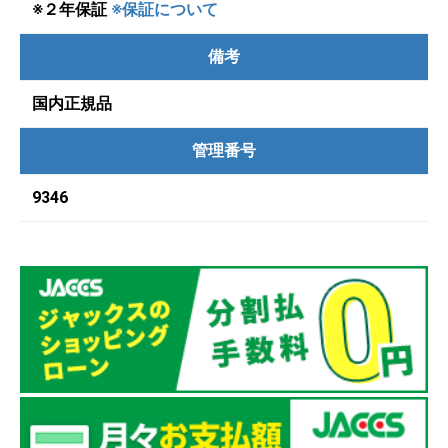
※２年保証
※保証について
備考
国内正規品
管理番号
9346